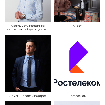
Акрам
Alsfort. Сеть магазинов
автозапчастей для грузовых
иномарок и прицепов.
Армен. Деловой портрет
Ростелеком